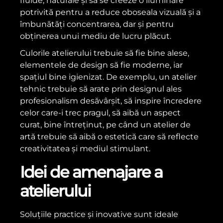
fluide, naturale și să se creeze o iluminare
potrivită pentru a reduce oboseala vizuală și a
îmbunătăți concentrarea, dar și pentru
obținerea unui mediu de lucru plăcut.
Culorile atelierului trebuie să fie bine alese,
elementele de design să fie moderne, iar
spațiul bine igienizat. De exemplu, un atelier
tehnic trebuie să arate prin designul ales
profesionalism desăvârșit, să inspire încredere
celor care-i trec pragul, să aibă un aspect
curat, bine întreținut, pe când un atelier de
artă trebuie să aibă o estetică care să reflecte
creativitatea și mediul stimulant.
Idei de amenajare a
atelierului
Soluțiile practice și inovative sunt ideale