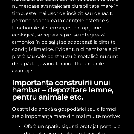
numeroase avantaje: are durabilitate mare în
timp, este mai ușor de încălzit sau de răcit,
permite adaptarea la cerințele estetice și
funcționale ale fermei, este o opțiune
ecologică, se repară rapid, se integrează
armonios în peisaj și se adaptează la diferite
condiții climatice. Evident, nici hambarele din
piatră sau cele pe structură metalică nu sunt
de lepădat, având la rândul lor propriile
avantaje.
Importanța construirii unui
hambar – depozitare lemne,
pentru animale etc.
O astfel de anexă a gospodăriei sau a fermei
are o importanță mare din mai multe motive:
Oferă un spațiu sigur și protejat pentru a
depozita aici cereale, fân, furaj, alte