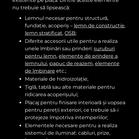
existente pe piață. Dintre aceste elemente
nu trebuie să lipsească:
Lemnul necesar pentru structură,
fundație, acoperiș –
lemn de construcție
,
lemn stratificat
,
OSB
;
Diferite accesorii utile pentru a realiza
unele îmbinări sau prinderi:
șuruburi
pentru lemn
,
elemente de prindere a
lemnului
,
papuc de reazem
,
elemente
de îmbinare
etc.;
Materiale de hidroizolație;
Țiglă, tablă sau alte materiale pentru
ridicarea acoperișului;
Placaj pentru finisare interioară și vopsea
pentru pereții exteriori, ce trebuie să-i
protejeze împotriva intemperiilor;
Elementele necesare pentru a realiza
sistemul de iluminat: cabluri, prize,