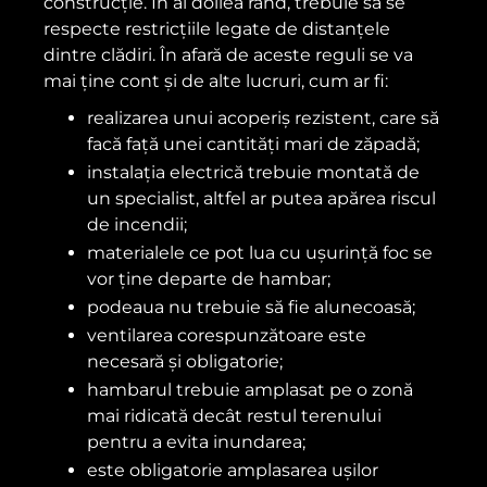
construcție. În al doilea rând, trebuie să se
respecte restricțiile legate de distanțele
dintre clădiri. În afară de aceste reguli se va
mai ține cont și de alte lucruri, cum ar fi:
realizarea unui acoperiș rezistent, care să
facă față unei cantități mari de zăpadă;
instalația electrică trebuie montată de
un specialist, altfel ar putea apărea riscul
de incendii;
materialele ce pot lua cu ușurință foc se
vor ține departe de hambar;
podeaua nu trebuie să fie alunecoasă;
ventilarea corespunzătoare este
necesară și obligatorie;
hambarul trebuie amplasat pe o zonă
mai ridicată decât restul terenului
pentru a evita inundarea;
este obligatorie amplasarea ușilor