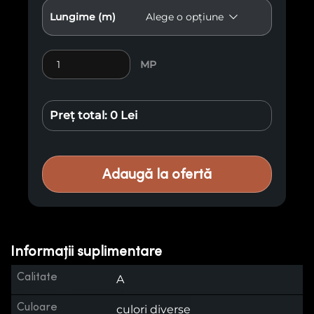
Lungime (m)
Cantitate Lambriu Antichizat E22
MP
Preț total:
0 Lei
Adaugă la ofertă
Informații suplimentare
Calitate
A
Culoare
culori diverse