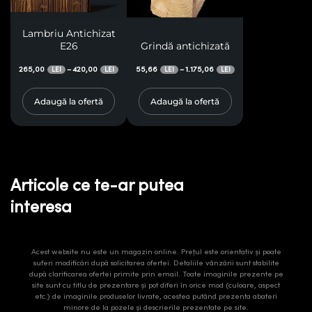
Lambriu Antichizat
E26
Grindă antichizată
265,00
420,00
55,66
1.175,06
–
–
LEI
LEI
LEI
LEI
Adaugă la ofertă
Adaugă la ofertă
Articole ce te-ar putea
interesa
Acest website nu este un magazin online. Prețul este orientativ și poate
suferi modificări după solicitarea ofertei. Detaliile vânzării sunt stabilite
după clarificarea ofertei primite prin email. Toate imaginile prezente pe
site sunt cu titlu de prezentare și pot diferi în orice mod (culoare, aspect
etc.) de imaginile produselor livrate, acestea putând prezenta abateri
minore de la pozele și descrierile prezentate pe site.