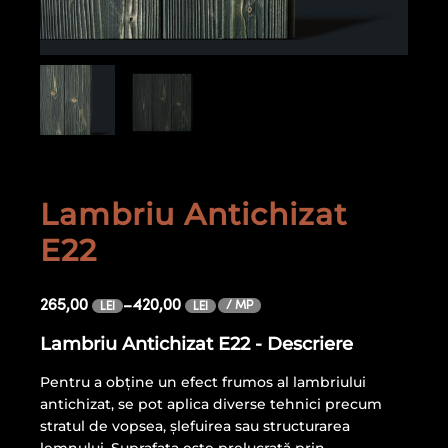
Lambriu Antichizat
E22
265,00
–
420,00
/ MP
LEI
LEI
Lambriu Antichizat E22 - Descriere
Pentru a obține un efect frumos al lambriului
antichizat, se pot aplica diverse tehnici precum
stratul de vopsea, șlefuirea sau structurarea