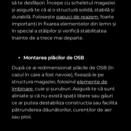
să te desfășori. Începe cu scheletul magaziei
și asigură-te că ai o structură solidă, stabilă și
durabilă. Folosește
papuci de reazem
, foarte
importanți în fixarea elementelor din lemn și
în special a stâlpilor și verifică stabilitatea
înainte de a trece mai departe.
Montarea plăcilor de OSB
După ce ai redimensionat plăcile de OSB (în
cazul în care a fost nevoie), fixează-le pe
structura magaziei, folosind
elemente de
îmbinare
, cuie și șuruburi. Asigură-te că sunt
aliniate și că nu există spații libere sau găuri
ce ar putea destabiliza construcția sau facilita
pătrunderea dăunătorilor, curenților de aer
sau ploii.