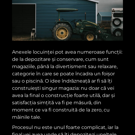
Anexele locuinței pot avea numeroase funcții:
de la depozitare și conservare, cum sunt
magaziile, până la divertisment sau relaxare,
categorie în care se poate încadra un foișor
sau o piscină. O idee îndrăzneață ar fi să îți
construiești singur magazia: nu doar că vei
avea la final o construcție foarte utilă, dar și
satisfacția simțită va fi pe măsură, din
moment ce va fi construită de la zero, cu
mâinile tale.
Procesul nu este unul foarte complicat, iar la
final vei avea unde să îți depozitezi uneltele