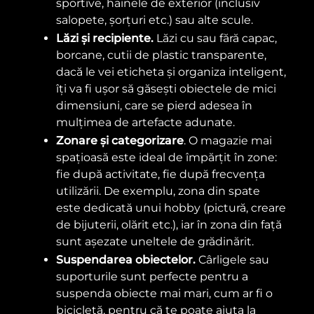
sportive, hainele de exterior (inclusiv
salopete, șorțuri etc.) sau alte scule.
Lăzi și recipiente.
Lăzi cu sau fără capac,
borcane, cutii de plastic transparente,
dacă le vei eticheta și organiza inteligent,
îți va fi ușor să găsești obiectele de mici
dimensiuni, care se pierd adesea în
mulțimea de artefacte adunate.
Zonare și categorizare
. O magazie mai
spațioasă este ideal de împărțit în zone:
fie după activitate, fie după frecvența
utilizării. De exemplu, zona din spate
este dedicată unui hobby (pictură, creare
de bijuterii, olărit etc.), iar în zona din față
sunt așezate uneltele de grădinărit.
Suspendarea obiectelor.
Cârligele sau
suporturile sunt perfecte pentru a
suspenda obiecte mai mari, cum ar fi o
bicicletă, pentru că te poate ajuta la