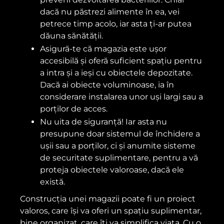
dacă nu păstrezi alimente în ea, vei
petrece timp acolo, iar asta ți-ar putea
dăuna sănătății.
Asigură-te că magazia este ușor
accesibilă și oferă suficient spațiu pentru
a intra și a ieși cu obiectele depozitate.
Dacă ai obiecte voluminoase, ia în
considerare instalarea unor uși largi sau a
porților de acces.
Nu uita de siguranță! Iar asta nu
presupune doar sistemul de închidere a
ușii sau a porților, ci și anumite sisteme
de securitate suplimentare, pentru a vă
proteja obiectele valoroase, dacă ele
există.
Construcția unei magazii poate fi un proiect
valoros, care își va oferi un spațiu suplimentar,
bine organizat, care îți va simplifica viața. Cu o