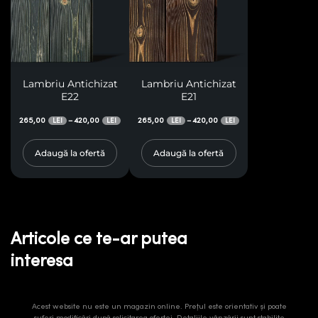
Lambriu Antichizat
Lambriu Antichizat
E22
E21
265,00
420,00
265,00
420,00
–
–
LEI
LEI
LEI
LEI
Adaugă la ofertă
Adaugă la ofertă
Articole ce te-ar putea
interesa
Acest website nu este un magazin online. Prețul este orientativ și poate
suferi modificări după solicitarea ofertei. Detaliile vânzării sunt stabilite