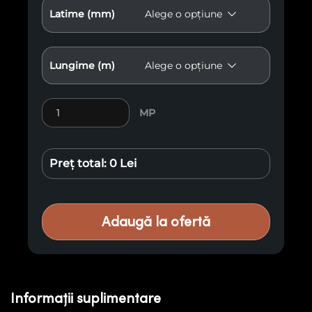
Latime (mm)
Lungime (m)
Cantitate Lambriu Antichizat E28
MP
Preț total:
0 Lei
Adaugă la ofertă
Informații suplimentare