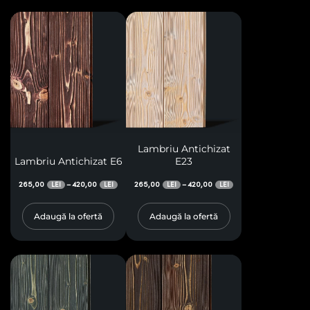
Lambriu Antichizat
Lambriu Antichizat E6
E23
265,00
420,00
265,00
420,00
–
–
LEI
LEI
LEI
LEI
Adaugă la ofertă
Adaugă la ofertă