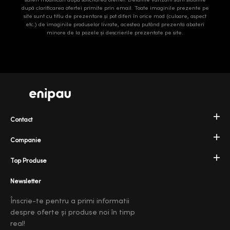
după clarificarea ofertei primite prin email. Toate imaginile prezente pe
site sunt cu titlu de prezentare și pot diferi în orice mod (culoare, aspect
etc.) de imaginile produselor livrate, acestea putând prezenta abateri
minore de la pozele și descrierile prezentate pe site.
Contact
Companie
Top Produse
Newsletter
Înscrie-te pentru a primi informatii
despre oferte și produse noi în timp
real!