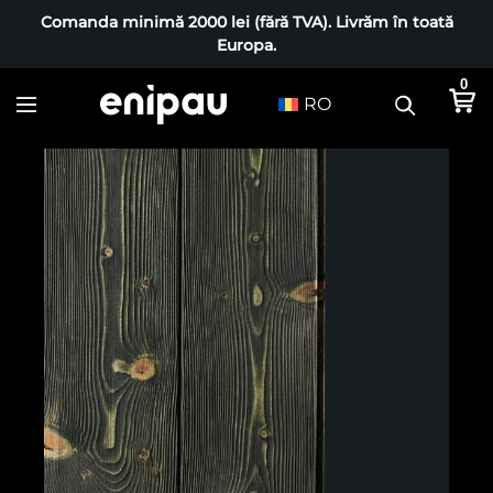
Comanda minimă 2000 lei (fără TVA). Livrăm în toată
Europa.
0
RO