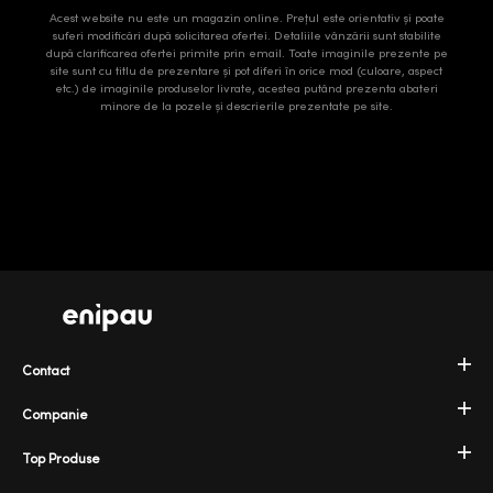
Acest website nu este un magazin online. Prețul este orientativ și poate
suferi modificări după solicitarea ofertei. Detaliile vânzării sunt stabilite
după clarificarea ofertei primite prin email. Toate imaginile prezente pe
site sunt cu titlu de prezentare și pot diferi în orice mod (culoare, aspect
etc.) de imaginile produselor livrate, acestea putând prezenta abateri
minore de la pozele și descrierile prezentate pe site.
Contact
Companie
Top Produse