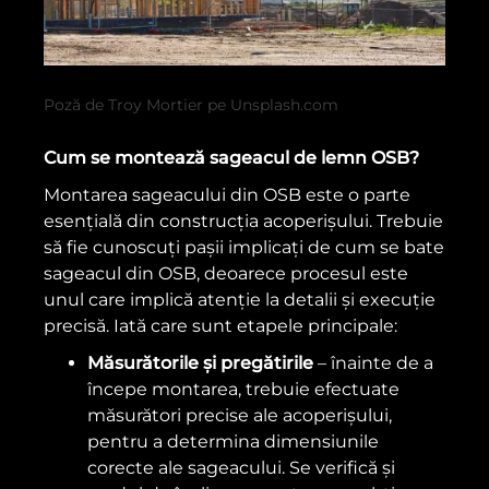
Poză de Troy Mortier pe Unsplash.com
Cum se montează sageacul de lemn OSB?
Montarea sageacului din OSB este o parte
esențială din construcția acoperișului. Trebuie
să fie cunoscuți pașii implicați de cum se bate
sageacul din OSB, deoarece procesul este
unul care implică atenție la detalii și execuție
precisă. Iată care sunt etapele principale:
Măsurătorile și pregătirile
– înainte de a
începe montarea, trebuie efectuate
măsurători precise ale acoperișului,
pentru a determina dimensiunile
corecte ale sageacului. Se verifică și