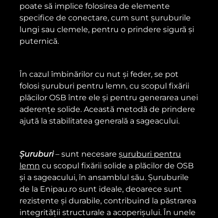
poate să implice folosirea de elemente
specifice de conectare, cum sunt șuruburile
lungi sau clemele, pentru o prindere sigură și
puternică.
În cazul îmbinărilor cu nut și feder, se pot
folosi șuruburi pentru lemn, cu scopul fixării
plăcilor OSB între ele și pentru generarea unei
aderențe solide. Această metodă de prindere
ajută la stabilitatea generală a sageacului.
Șuruburi
– sunt necesare
șuruburi pentru
lemn
cu scopul fixării solide a plăcilor de OSB
și a sageacului, în ansamblul său. Șuruburile
de la Enipau.ro sunt ideale, deoarece sunt
rezistente și durabile, contribuind la păstrarea
integrității structurale a acoperișului. În unele