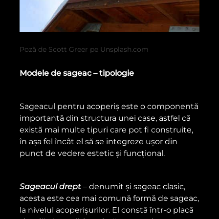
Poză de Scott Greer pe Unsplash.com
Modele de sageac – tipologie
Sageacul pentru acoperiș este o componentă
importantă din structura unei case, astfel că
există mai multe tipuri care pot fi construite,
în așa fel încât el să se integreze ușor din
punct de vedere estetic și funcțional.
Sageacul drept
– denumit și sageac clasic,
acesta este cea mai comună formă de sageac,
la nivelul acoperișurilor. El constă într-o placă