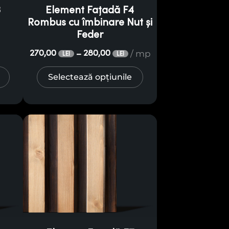
3
Element Fațadă F4
Rombus cu îmbinare Nut și
Feder
/ mp
270,00
280,00
–
LEI
LEI
Selectează opțiunile