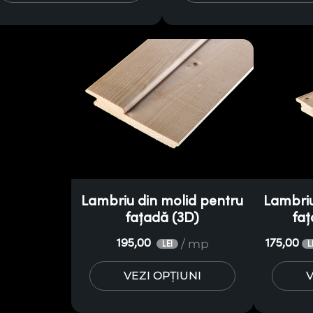
Lambriu din molid pentru
Lambriu
fațadă (3D)
faț
/ mp
195,00
175,00
LEI
L
VEZI OPȚIUNI
V