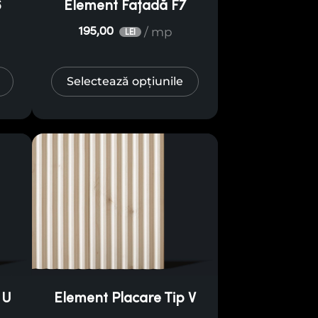
6
Element Fațadă F7
/ mp
195,00
LEI
Selectează opțiunile
 U
Element Placare Tip V