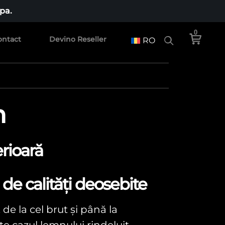
pa.
0
ontact
Devino Reseller
RO
n
rioară
de calități deosebite
 de la cel brut și până la