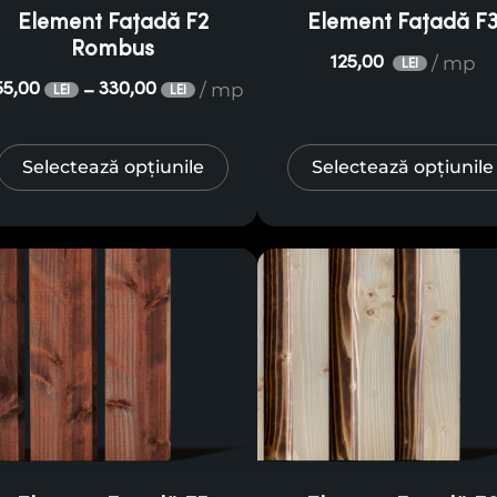
Element Fațadă F2
Element Fațadă F
Rombus
/ mp
125,00
LEI
/ mp
55,00
330,00
–
LEI
LEI
Selectează opțiunile
Selectează opțiunile