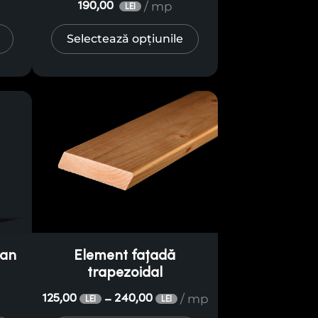
/ mp
190,00
LEI
Selectează opțiunile
ian
Element fațadă
trapezoidal
/ mp
125,00
240,00
–
LEI
LEI