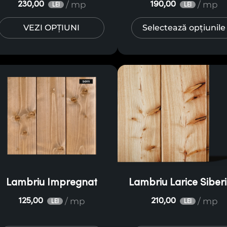
/ mp
/ mp
230,00
190,00
LEI
LEI
VEZI OPȚIUNI
Selectează opțiunile
Lambriu Impregnat
Lambriu Larice Siber
/ mp
/ mp
125,00
210,00
LEI
LEI