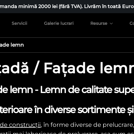
manda minimă 2000 lei (fără TVA). Livrăm în toată Euro
Servicii
Galerie lucrari
Resurse
C
țade lemn
țadă / Fațade lem
de lemn - Lemn de calitate supe
rioare în diverse sortimente și 
de construcții
, în forme diverse de prelucrare,