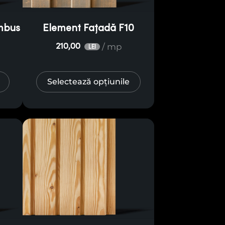
um lambriul preferat pentru fațada
rotecție termică și fonică de top!
mbus
Element Fațadă F10
/ mp
210,00
LEI
Selectează opțiunile