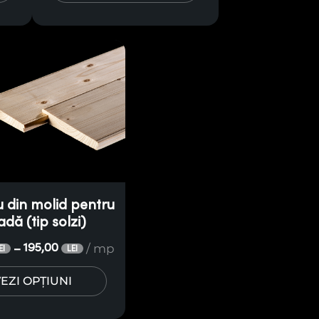
 din molid pentru
adă (tip solzi)
/ mp
195,00
–
EI
LEI
EZI OPȚIUNI