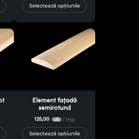
Selectează opțiunile
pt
Element fațadă
semirotund
/ mp
125,00
LEI
Selectează opțiunile