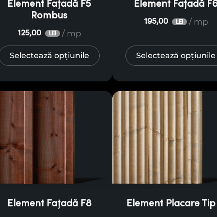
Element Fațadă F5
Element Fațadă F
Rombus
/ mp
195,00
LEI
/ mp
125,00
LEI
Selectează opțiunile
Selectează opțiunile
Element Fațadă F8
Element Placare Tip