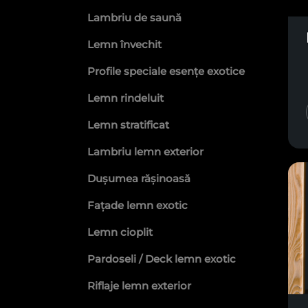
fațade din lemn de molid 3D, de ti
Lambriu de saună
din lemn și vei beneficia de calita
Lemn învechit
Profile speciale esențe exotice
Lemn rindeluit
Lemn stratificat
Lambriu lemn exterior
Dușumea rășinoasă
Fațade lemn exotic
Lemn cioplit
Pardoseli / Deck lemn exotic
Riflaje lemn exterior