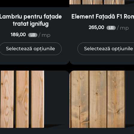
p solzi sau de tip riflaj ”V” sau ”U”. Alege ac
te și estetică premium, de durabilitate și de p
Lambriu pentru fațade
Element Fațadă F1 Ro
tratat ignifug
/ mp
265,00
LEI
/ mp
189,00
LEI
Selectează opțiunile
Selectează opțiunile