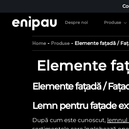
Co
Despre noi
Produse
-
-
Elemente fațadă / Fa
Home
Produse
Elemente fa
Elemente fațadă / Fața
Lemn pentru fațade exte
După cum este cunoscut,
lemnul 