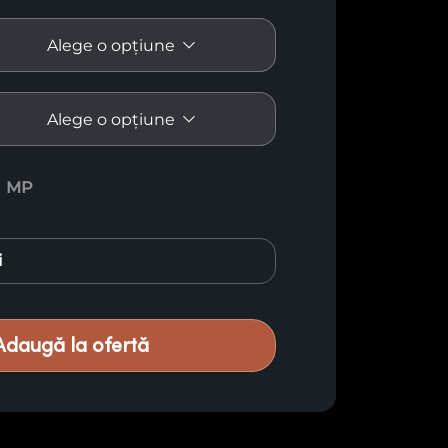
exotic Ayous Thermo E7
MP
i
Adaugă la ofertă