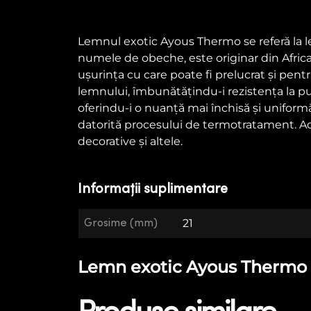
Lemnul exotic Ayous Thermo se referă la 
numele de obeche, este originar din Africa
ușurința cu care poate fi prelucrat și pen
lemnului, îmbunătățindu-i rezistența la 
oferindu-i o nuanță mai închisă și uniform
datorită procesului de termotratament. Acesta
decorative și altele.
Informații suplimentare
Grosime (mm)
21
Lemn exotic Ayous Thermo E