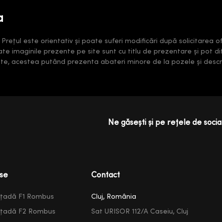
a
ețul este orientativ și poate suferi modificări după solicitarea ofe
oate imaginile prezente pe site sunt cu titlu de prezentare și pot di
rate, acestea putând prezenta abateri minore de la pozele și descri
Ne găsești și pe rețele de social
se
Contact
ațadă F1 Rombus
Cluj, România
ațadă F2 Rombus
Sat URISOR 112/A Caseiu, Cluj