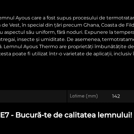
lemnul Ayous care a fost supus procesului de termotrat
 de Vest, în special din țări precum Ghana, Coasta de Fi
tru aspectul său uniform, fără noduri. Expunere la tempera
putregai, insecte și umiditate. De asemenea, termotrata
ă. Lemnul Ayous Thermo are proprietăți îmbunătățite de d
 poate fi utilizat într-o varietate de aplicații, inclusiv î
Latime (mm)
142
7 - Bucură-te de calitatea lemnului!