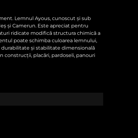
ament. Lemnul Ayous, cunoscut și sub
ldeș și Camerun. Este apreciat pentru
turi ridicate modifică structura chimică a
mentul poate schimba culoarea lemnului,
urabilitate și stabilitate dimensională
n construcții, placări, pardoseli, panouri