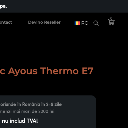
pa.
0
ontact
Devino Reseller
RO
c Ayous Thermo E7
oriunde în România în 2-8 zile
enzi mai mari de 2000 lei
e nu includ TVA!