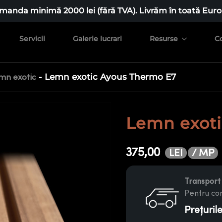
manda minimă 2000 lei (fără TVA). Livrăm în toată Euro
Servicii
Galerie lucrari
Resurse
C
-
Lemn exotic Ayous Thermo E7
mn exotic
Lemn exoti
375,00
/ MP
LEI
Transport 
Pentru com
Prețuril