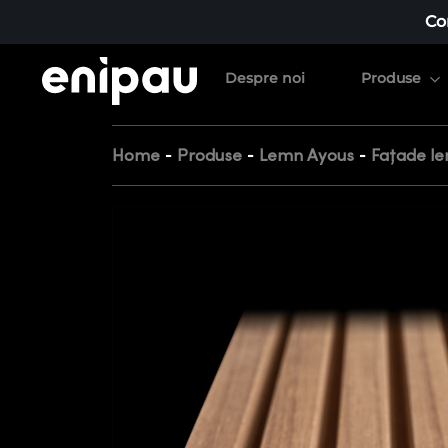
Co
Despre noi
Produse
-
-
-
Home
Produse
Lemn Ayous
Fațade le