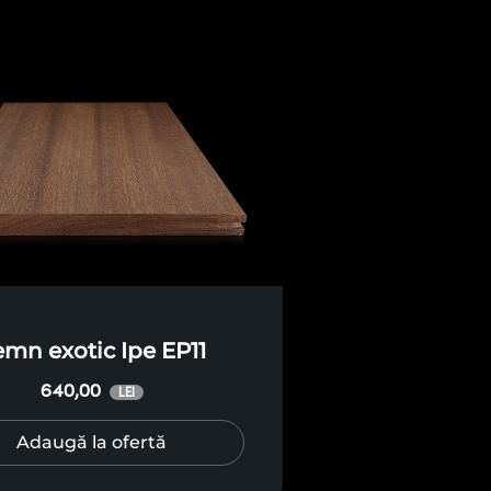
emn exotic Ipe EP11
640,00
LEI
Adaugă la ofertă