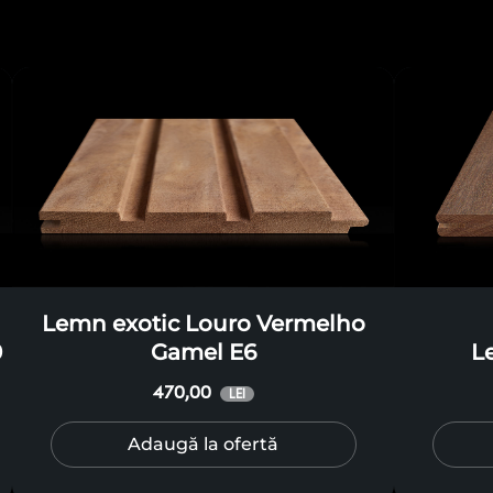
Lemn exotic Louro Vermelho
0
Gamel E6
L
470,00
LEI
Adaugă la ofertă