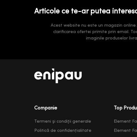
Articole ce te-ar putea interes
Acest website nu este un magazin online. Pr
clarificarea ofertei primite prin email. T
imaginile produselor liv
Companie
Top Produ
Termeni şi condiţii generale
Element F
Politică de confidențialitate
Element F