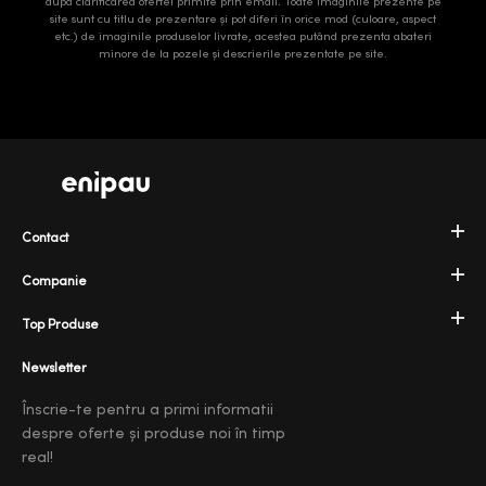
după clarificarea ofertei primite prin email. Toate imaginile prezente pe
site sunt cu titlu de prezentare și pot diferi în orice mod (culoare, aspect
etc.) de imaginile produselor livrate, acestea putând prezenta abateri
minore de la pozele și descrierile prezentate pe site.
Contact
Companie
Top Produse
Newsletter
Înscrie-te pentru a primi informatii
despre oferte și produse noi în timp
real!