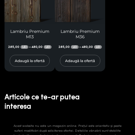
Lambriu Premium
Lambriu Premium
M13
M36
285,00
480,00
285,00
480,00
–
–
LEI
LEI
LEI
LEI
Adaugă la ofertă
Adaugă la ofertă
Articole ce te-ar putea
interesa
Acest website nu este un magazin online. Prețul este orientativ și poate
suferi modificări după solicitarea ofertei. Detaliile vânzării sunt stabilite