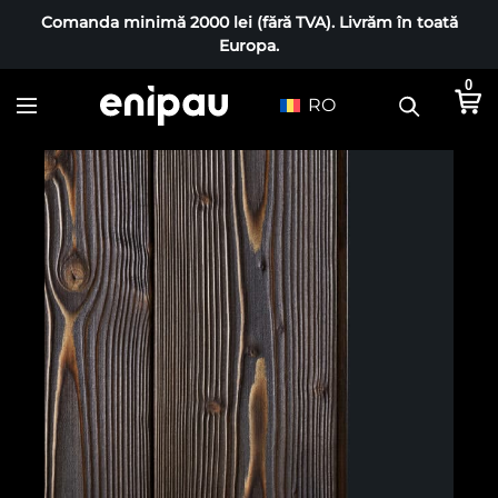
Comanda minimă 2000 lei (fără TVA). Livrăm în toată
Europa.
0
RO