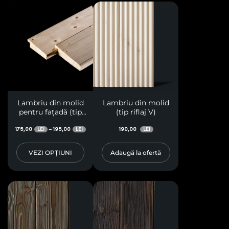
Lambriu din molid
Lambriu din molid
pentru fațadă (tip
(tip riflaj V)
solzi)
175,00
195,00
190,00
–
LEI
LEI
LEI
VEZI OPȚIUNI
Adaugă la ofertă