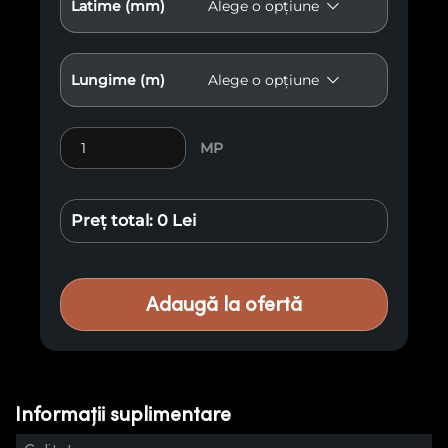
Latime (mm)
Lungime (m)
Cantitate Lambriu Premium M3
MP
Preț total:
0 Lei
Adaugă la ofertă
Informații suplimentare