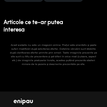
Articole ce te-ar putea
interesa
Acest website nu este un magazin online. Prețul este orientativ și poate
suferi modificări după solicitarea ofertei. Detaliile vânzării sunt stabilite
după clarificarea ofertei primite prin email. Toate imaginile prezente pe
site sunt cu titlu de prezentare și pot diferi în orice mod (culoare, aspect
etc.) de imaginile produselor livrate, acestea putând prezenta abateri
minore de la pozele și descrierile prezentate pe site.