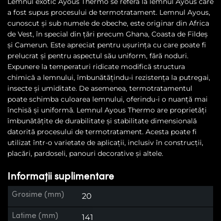
Lemnul exotic Ayous Thermo se referă la lemnul Ayous care
a fost supus procesului de termotratament. Lemnul Ayous,
cunoscut și sub numele de obeche, este originar din Africa
de Vest, în special din țări precum Ghana, Coasta de Fildeș
și Camerun. Este apreciat pentru ușurința cu care poate fi
prelucrat și pentru aspectul său uniform, fără noduri.
Expunere la temperaturi ridicate modifică structura
chimică a lemnului, îmbunătățindu-i rezistența la putregai,
insecte și umiditate. De asemenea, termotratamentul
poate schimba culoarea lemnului, oferindu-i o nuanță mai
închisă și uniformă. Lemnul Ayous Thermo are proprietăți
îmbunătățite de durabilitate și stabilitate dimensională
datorită procesului de termotratament. Acesta poate fi
utilizat într-o varietate de aplicații, inclusiv în construcții,
placări, pardoseli, panouri decorative și altele.
Informații suplimentare
Grosime (mm)
20
Latime (mm)
141