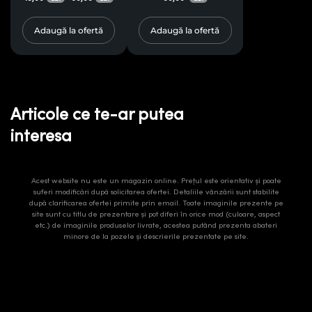
pentru terase și
foișoare
Adaugă la ofertă
Adaugă la ofertă
Articole ce te-ar putea
interesa
Acest website nu este un magazin online. Prețul este orientativ și poate
suferi modificări după solicitarea ofertei. Detaliile vânzării sunt stabilite
după clarificarea ofertei primite prin email. Toate imaginile prezente pe
site sunt cu titlu de prezentare și pot diferi în orice mod (culoare, aspect
etc.) de imaginile produselor livrate, acestea putând prezenta abateri
minore de la pozele și descrierile prezentate pe site.