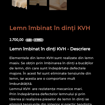
Lemn îmbinat în dinți KVH
2.700,00
/ MC
LEI
Lemn îmbinat în dinți KVH - Descriere
Elementele din lemn KVH sunt realizate din lemn
masiv. Se obțin prin îmbinarea în dinți a bucãților
de lemn, din care sunt îndepãrtate defectele
majore. În acest fel sunt eliminate tensiunile din
lemn, iar acesta are o comportare mult
îmbunãtãțitã.
Lemnul KVH are rezistențe mecanice mari.
Prin îndepãrtarea defectelor lemnului și prin
tãierea și realipirea pieselor de lemn în dinți se
eliminã tensiunile din interior si practic tendința