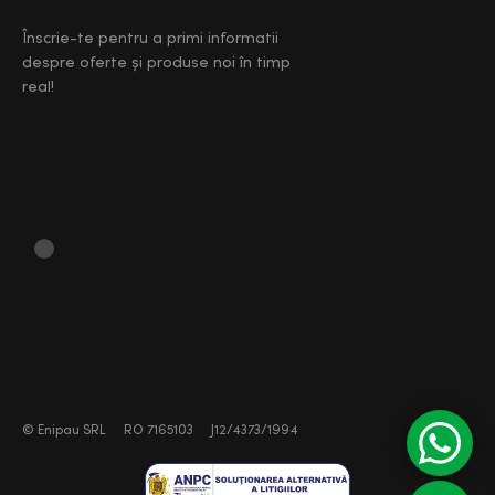
Înscrie-te pentru a primi informatii
despre oferte și produse noi în timp
real!
©
Enipau SRL
RO 7165103
J12/4373/1994