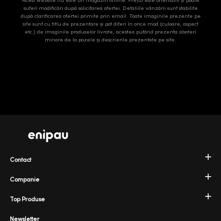
Acest website nu este un magazin online. Prețul este orientativ și poate
suferi modificări după solicitarea ofertei. Detaliile vânzării sunt stabilite
după clarificarea ofertei primite prin email. Toate imaginile prezente pe
site sunt cu titlu de prezentare și pot diferi în orice mod (culoare, aspect
etc.) de imaginile produselor livrate, acestea putând prezenta abateri
minore de la pozele și descrierile prezentate pe site.
Contact
Companie
Top Produse
Newsletter