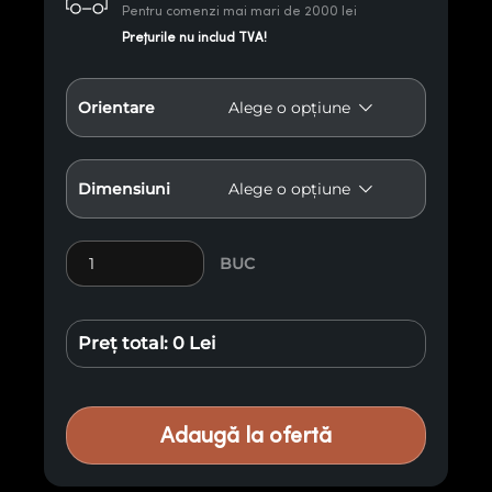
Pentru comenzi mai mari de 2000 lei
Prețurile nu includ TVA!
Orientare
Dimensiuni
Cantitate Ancoră de pană căprior
BUC
Preț total:
0 Lei
Adaugă la ofertă