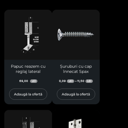
Papuc reazem cu
Șuruburi cu cap
reglaj lateral
înnecat Spax
69,00
0,09
11,50
–
LEI
LEI
LEI
Adaugă la ofertă
Adaugă la ofertă