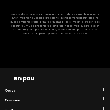
Acest website nu este un magazin online. Prețul este orientativ și poate
suferi modificări după solicitarea ofertei. Detaliile vânzării sunt stabilite
după clarificarea ofertei primite prin email. Toate imaginile prezente pe
site sunt cu titlu de prezentare și pot diferi în orice mod (culoare, aspect
etc.) de imaginile produselor livrate, acestea putând prezenta abateri
minore de la pozele și descrierile prezentate pe site.
Contact
Companie