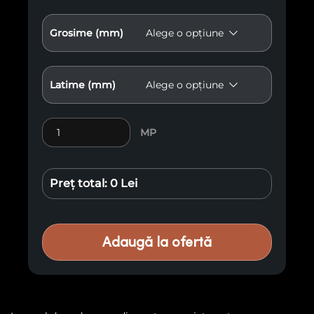
Grosime (mm)
Latime (mm)
Cantitate Lemn exotic Cedru E30
MP
Preț total:
0 Lei
Adaugă la ofertă