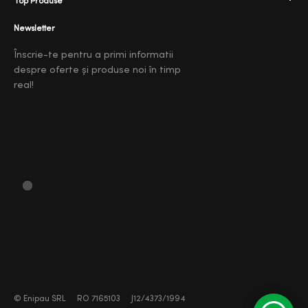
Top Produse
Newsletter
Înscrie-te pentru a primi informatii
despre oferte și produse noi în timp
real!
©
Enipau SRL
RO 7165103
J12/4373/1994