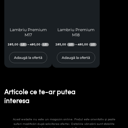
Lambriu Premium
Lambriu Premium
M17
M18
285,00
480,00
285,00
480,00
–
–
LEI
LEI
LEI
LEI
Adaugă la ofertă
Adaugă la ofertă
Articole ce te-ar putea
interesa
Acest website nu este un magazin online. Prețul este orientativ și poate
suferi modificări după solicitarea ofertei. Detaliile vânzării sunt stabilite