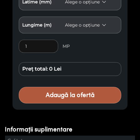
Latime (mm)
Lungime (m)
Cantitate Lambriu Premium M31
MP
Preț total:
0 Lei
Adaugă la ofertă
Informații suplimentare