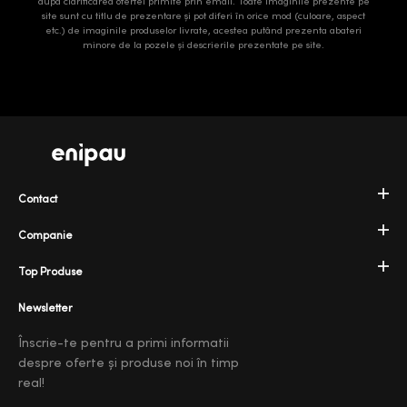
după clarificarea ofertei primite prin email. Toate imaginile prezente pe
site sunt cu titlu de prezentare și pot diferi în orice mod (culoare, aspect
etc.) de imaginile produselor livrate, acestea putând prezenta abateri
minore de la pozele și descrierile prezentate pe site.
Contact
Companie
Top Produse
Newsletter
Înscrie-te pentru a primi informatii
despre oferte și produse noi în timp
real!