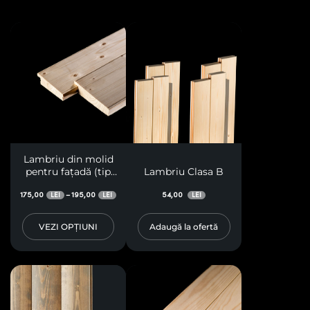
Lambriu din molid
pentru fațadă (tip
Lambriu Clasa B
solzi)
175,00
195,00
54,00
–
LEI
LEI
LEI
VEZI OPȚIUNI
Adaugă la ofertă