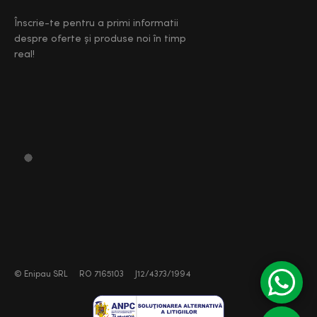
Înscrie-te pentru a primi informatii
despre oferte și produse noi în timp
real!
©
Enipau SRL
RO 7165103
J12/4373/1994