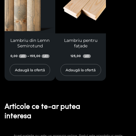
Lambriu din Lemn
Lambriu pentru
Semirotund
fațade
0,00
155,00
125,00
–
LEI
LEI
LEI
Adaugă la ofertă
Adaugă la ofertă
Articole ce te-ar putea
interesa
Acest website nu este un magazin online. Prețul este orientativ și poate