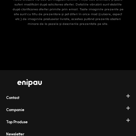
suferi modificări după solicitarea ofertei. Detaliile vânzării sunt stabilite
după clarificarea ofertei primite prin email. Toate imaginile prezente pe
site sunt cu titlu de prezentare și pot diferi în orice mod (culoare, aspect
etc.) de imaginile produselor livrate, acestea putând prezenta abateri
minore de la pozele și descrierile prezentate pe site.
Contact
Companie
Top Produse
Newsletter