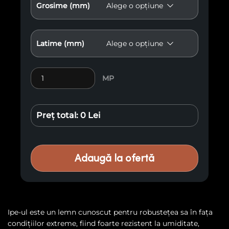
Grosime (mm)
Latime (mm)
Cantitate Lemn exotic Ipe EP11
MP
Preț total:
0 Lei
Adaugă la ofertă
Ipe-ul este un lemn cunoscut pentru robustețea sa în fața
condițiilor extreme, fiind foarte rezistent la umiditate,