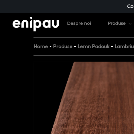
Co
Despre noi
Produse
-
-
-
Home
Produse
Lemn Padouk
Lambriu