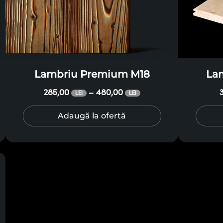
Lambriu Premium M18
La
285,00
480,00
–
LEI
LEI
Adaugă la ofertă