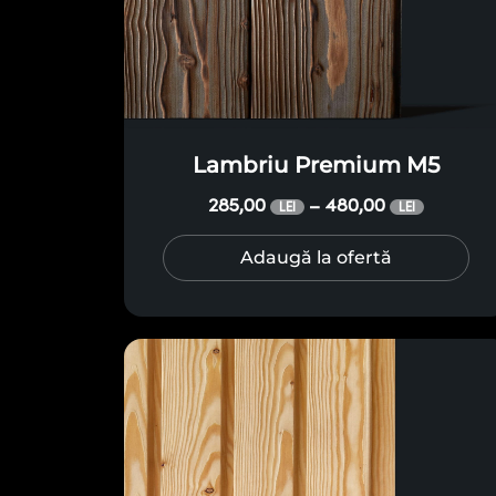
Lambriu Premium M5
285,00
480,00
–
LEI
LEI
Adaugă la ofertă