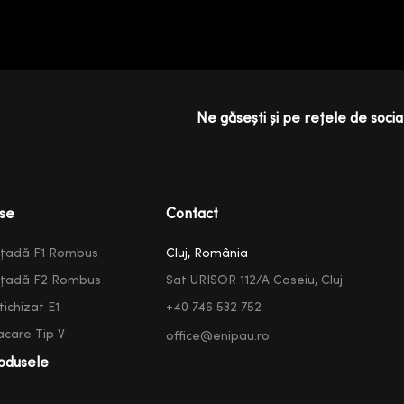
Ne găsești și pe rețele de social
se
Contact
ațadă F1 Rombus
Cluj, România
ațadă F2 Rombus
Sat URISOR 112/A Caseiu, Cluj
ichizat E1
+40 746 532 752
acare Tip V
office@enipau.ro
odusele