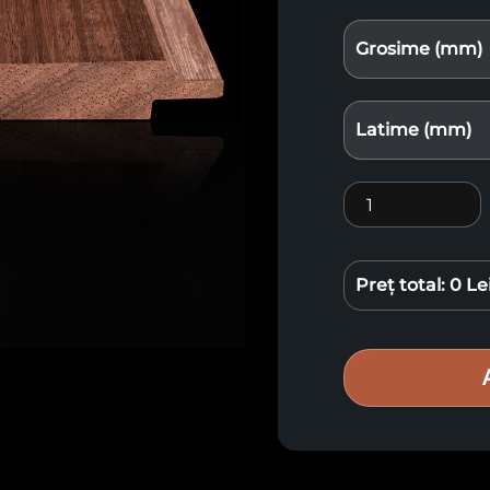
Grosime (mm)
Latime (mm)
Cantitate Lemn 
Preț total:
0 Le