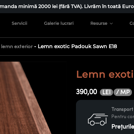
manda minimă 2000 lei (fără TVA). Livrăm în toată Euro
Servicii
Galerie lucrari
Resurse
C
-
Lemn exotic Padouk Sawn E18
 lemn exterior
Lemn exot
390,00
/ MP
LEI
Transport 
Pentru com
Prețuril