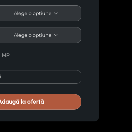
exotic Padouk Sawn E18
MP
i
Adaugă la ofertă