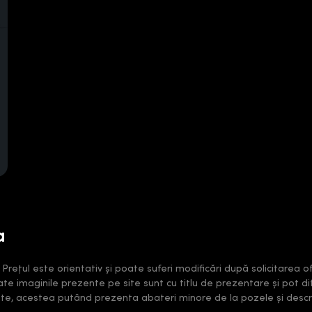
a
ețul este orientativ și poate suferi modificări după solicitarea ofe
oate imaginile prezente pe site sunt cu titlu de prezentare și pot di
rate, acestea putând prezenta abateri minore de la pozele și descri