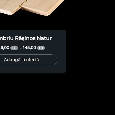
mbriu Rășinos Natur
38,00
148,00
–
LEI
LEI
Adaugă la ofertă