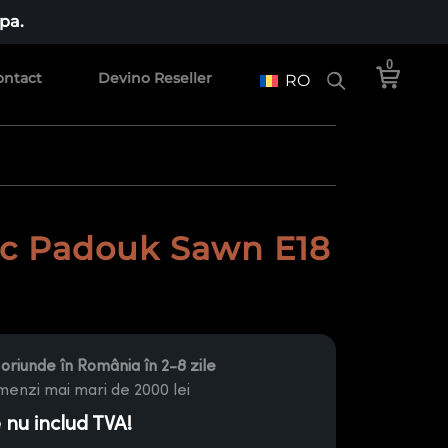
pa.
0
ontact
Devino Reseller
RO
ic Padouk Sawn E18
oriunde în România în 2-8 zile
enzi mai mari de 2000 lei
e nu includ TVA!