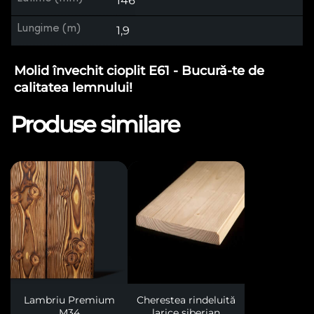
146
Lungime (m)
1,9
Molid învechit cioplit E61 - Bucură-te de
calitatea lemnului!
Produse similare
Lambriu Premium
Cherestea rindeluită
M34
larice siberian