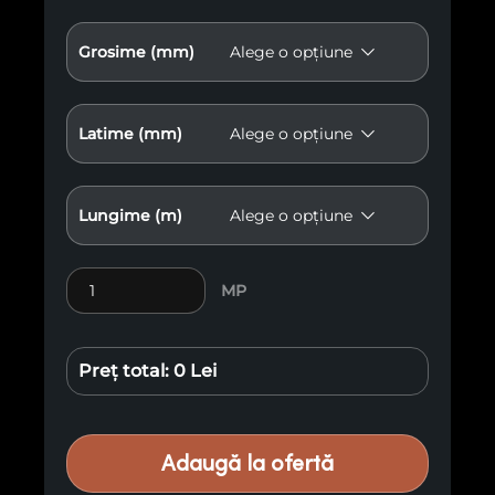
Grosime (mm)
Latime (mm)
Lungime (m)
Cantitate Molid învechit cioplit E61
MP
Preț total:
0 Lei
Adaugă la ofertă