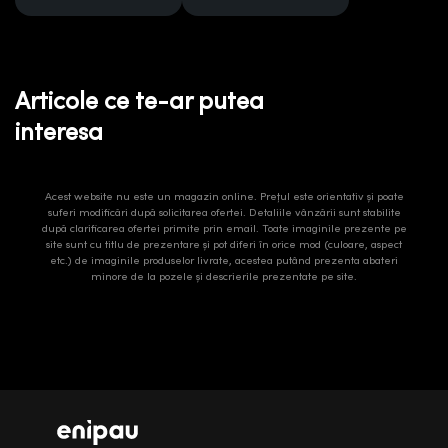
Articole ce te-ar putea
interesa
Acest website nu este un magazin online. Prețul este orientativ și poate
suferi modificări după solicitarea ofertei. Detaliile vânzării sunt stabilite
după clarificarea ofertei primite prin email. Toate imaginile prezente pe
site sunt cu titlu de prezentare și pot diferi în orice mod (culoare, aspect
etc.) de imaginile produselor livrate, acestea putând prezenta abateri
minore de la pozele și descrierile prezentate pe site.