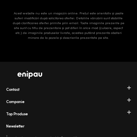
Acest website nu este un magazin online. Prețul este orientativ și poate
suferi modificări după solicitarea ofertei. Detaliile vânzării sunt stabilite
după clarificarea ofertei primite prin email. Toate imaginile prezente pe
site sunt cu titlu de prezentare și pot diferi în orice mod (culoare, aspect
etc.) de imaginile produselor livrate, acestea putând prezenta abateri
minore de la pozele și descrierile prezentate pe site.
Contact
Companie
Top Produse
Newsletter