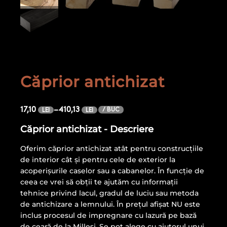
Căprior antichizat
17,10
–
410,13
/ BUC
LEI
LEI
Căprior antichizat - Descriere
Oferim căprior antichizat atât pentru construcțiile
de interior cât și pentru cele de exterior la
acoperișurile caselor sau a cabanelor. În funcție de
ceea ce vrei să obții te ajutăm cu informații
tehnice privind lacul, gradul de luciu sau metoda
de antichizare a lemnului. În preţul afişat NU este
inclus procesul de impregnare cu lazură pe bază
de ceară de la Millesi. Se pot alege cu ajutorul unui