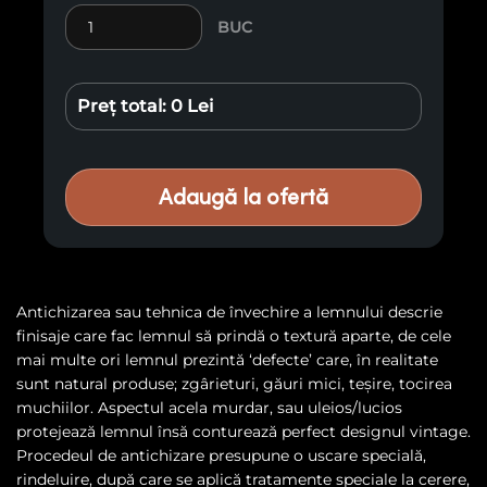
Cantitate Căprior antichizat
BUC
Preț total:
0 Lei
Adaugă la ofertă
Antichizarea sau tehnica de învechire a lemnului descrie
finisaje care fac lemnul să prindă o textură aparte, de cele
mai multe ori lemnul prezintă ‘defecte’ care, în realitate
sunt natural produse; zgârieturi, găuri mici, teșire, tocirea
muchiilor. Aspectul acela murdar, sau uleios/lucios
protejează lemnul însă conturează perfect designul vintage.
Procedeul de antichizare presupune o uscare specială,
rindeluire, după care se aplică tratamente speciale la cerere,