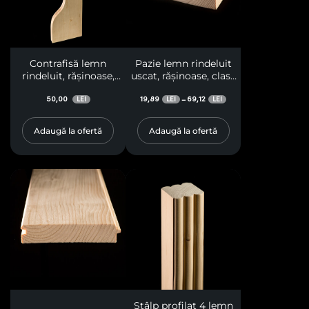
Contrafisă lemn
Pazie lemn rindeluit
rindeluit, rășinoase,
uscat, rășinoase, clasa
clasa A
A
50,00
19,89
69,12
–
LEI
LEI
LEI
Adaugă la ofertă
Adaugă la ofertă
Stâlp profilat 4 lemn