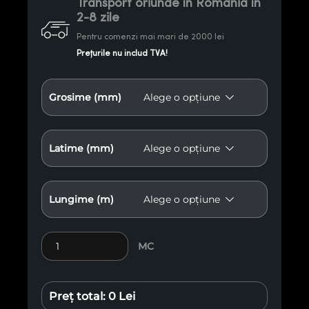
Transport oriunde în România în
2-8 zile
Pentru comenzi mai mari de 2000 lei
Prețurile nu includ TVA!
Grosime (mm)
Latime (mm)
Lungime (m)
Cantitate Grindă Nerindeluită Rășinoasă
MC
Preț total:
0 Lei