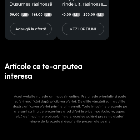
Dușumea rășinoasă
rindeluit, rășinoase,
clasa A, cu doua fețe
59,00
148,00
40,00
laterale în curburi
260,00
–
–
LEI
LEI
LEI
LEI
profilate si două fețe
drepte, pentru terase,
Adaugă la ofertă
VEZI OPȚIUNI
pergole, foișoare,
baldachine
Articole ce te-ar putea
interesa
Acest website nu este un magazin online. Prețul este orientativ și poate
suferi modificări după solicitarea ofertei. Detaliile vânzării sunt stabilite
după clarificarea ofertei primite prin email. Toate imaginile prezente pe
site sunt cu titlu de prezentare și pot diferi în orice mod (culoare, aspect
etc.) de imaginile produselor livrate, acestea putând prezenta abateri
minore de la pozele și descrierile prezentate pe site.