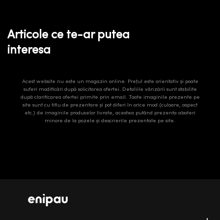
Articole ce te-ar putea
interesa
Acest website nu este un magazin online. Prețul este orientativ și poate
suferi modificări după solicitarea ofertei. Detaliile vânzării sunt stabilite
după clarificarea ofertei primite prin email. Toate imaginile prezente pe
site sunt cu titlu de prezentare și pot diferi în orice mod (culoare, aspect
etc.) de imaginile produselor livrate, acestea putând prezenta abateri
minore de la pozele și descrierile prezentate pe site.