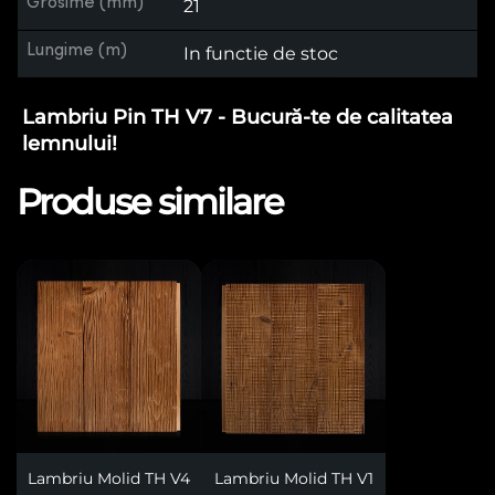
Grosime (mm)
21
Lungime (m)
In functie de stoc
Lambriu Pin TH V7 - Bucură-te de calitatea
lemnului!
Produse similare
Lambriu Molid TH V4
Lambriu Molid TH V1