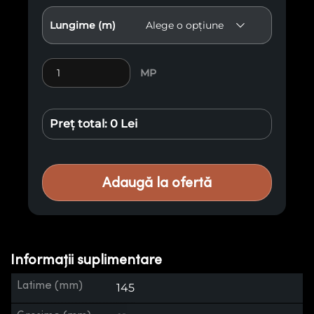
Lungime (m)
Cantitate Lambriu Pin TH V7
MP
Preț total:
0 Lei
Adaugă la ofertă
Informații suplimentare
Latime (mm)
145