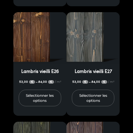
Lambris vieilli E26
Lambris vieilli E27
53,00
84,00
/ m²
53,00
84,00
/ m²
–
–
€
€
€
€
Sélectionner les
Sélectionner les
options
options