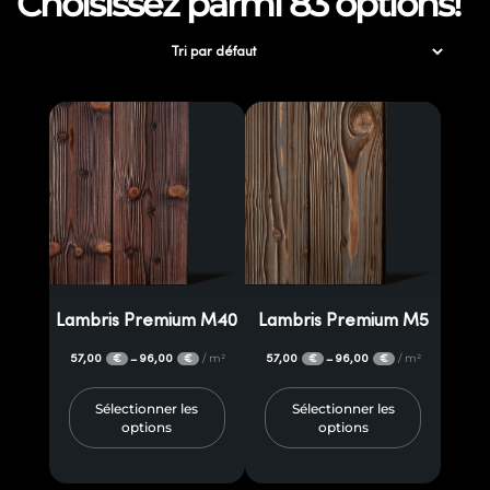
Choisissez parmi 83 options!
Lambris Premium M40
Lambris Premium M5
57,00
96,00
/ m²
57,00
96,00
/ m²
–
–
€
€
€
€
Sélectionner les
Sélectionner les
options
options