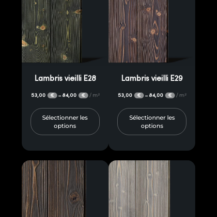
Lambris vieilli E28
Lambris vieilli E29
53,00
84,00
/ m²
53,00
84,00
/ m²
–
–
€
€
€
€
Sélectionner les
Sélectionner les
options
options