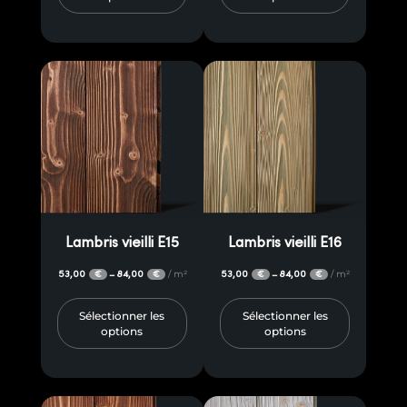
Lambris vieilli E15
Lambris vieilli E16
53,00
84,00
/ m²
53,00
84,00
/ m²
–
–
€
€
€
€
Sélectionner les
Sélectionner les
options
options