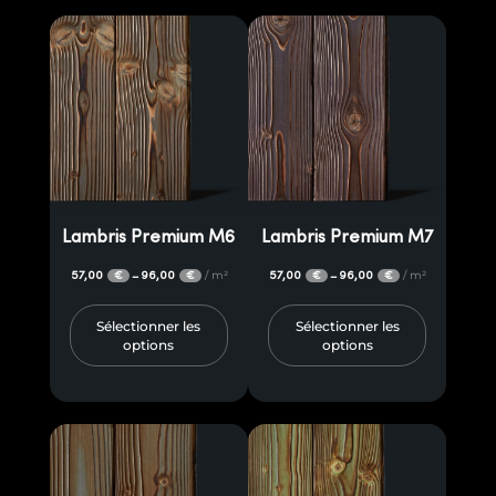
Lambris Premium M6
Lambris Premium M7
57,00
96,00
/ m²
57,00
96,00
/ m²
–
–
€
€
€
€
Sélectionner les
Sélectionner les
options
options