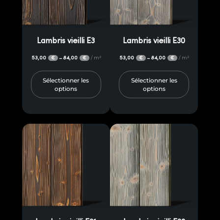
Lambris vieilli E3
Lambris vieilli E30
53,00
84,00
/ m²
53,00
84,00
/ m²
–
–
€
€
€
€
Sélectionner les
Sélectionner les
options
options