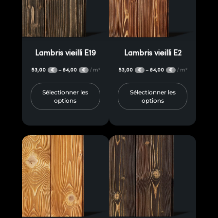
Lambris vieilli E19
Lambris vieilli E2
53,00
84,00
/ m²
53,00
84,00
/ m²
–
–
€
€
€
€
Sélectionner les
Sélectionner les
options
options