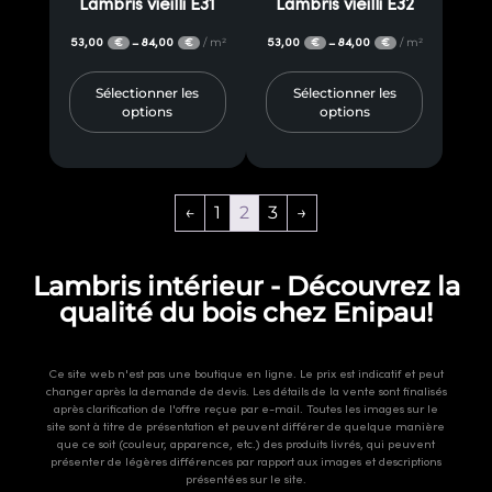
Lambris vieilli E31
Lambris vieilli E32
53,00
84,00
/ m²
53,00
84,00
/ m²
–
–
€
€
€
€
Sélectionner les
Sélectionner les
options
options
←
1
2
3
→
Lambris intérieur - Découvrez la
qualité du bois chez Enipau!
Ce site web n'est pas une boutique en ligne. Le prix est indicatif et peut
changer après la demande de devis. Les détails de la vente sont finalisés
après clarification de l'offre reçue par e-mail. Toutes les images sur le
site sont à titre de présentation et peuvent différer de quelque manière
que ce soit (couleur, apparence, etc.) des produits livrés, qui peuvent
présenter de légères différences par rapport aux images et descriptions
présentées sur le site.