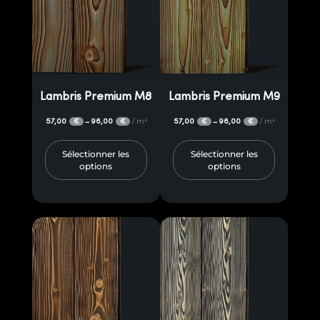
Lambris Premium M8
Lambris Premium M9
57,00
96,00
/ m²
57,00
96,00
/ m²
–
–
€
€
€
€
Sélectionner les
Sélectionner les
options
options