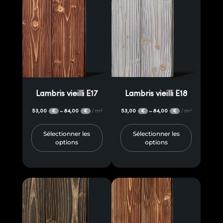
Lambris vieilli E17
Lambris vieilli E18
53,00
84,00
/ m²
53,00
84,00
/ m²
–
–
€
€
€
€
Sélectionner les
Sélectionner les
options
options