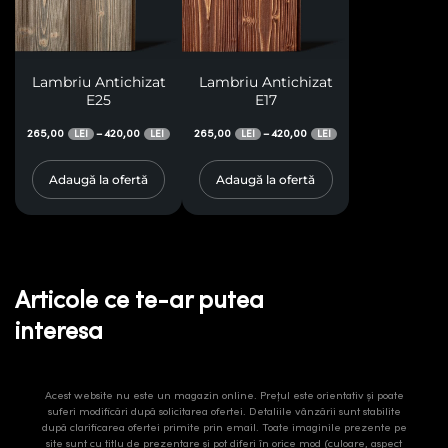
Lambriu Antichizat
Lambriu Antichizat
E25
E17
265,00
420,00
265,00
420,00
–
–
LEI
LEI
LEI
LEI
Adaugă la ofertă
Adaugă la ofertă
Articole ce te-ar putea
interesa
Acest website nu este un magazin online. Prețul este orientativ și poate
suferi modificări după solicitarea ofertei. Detaliile vânzării sunt stabilite
după clarificarea ofertei primite prin email. Toate imaginile prezente pe
site sunt cu titlu de prezentare și pot diferi în orice mod (culoare, aspect