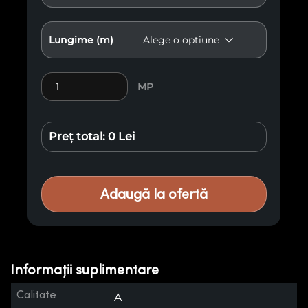
Lungime (m)
Cantitate Lambriu Antichizat E13
MP
Preț total:
0 Lei
Adaugă la ofertă
Informații suplimentare
Calitate
A