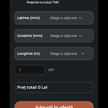
Prețurile nu includ TVA!
Latime (mm)
Grosime (mm)
Lungime (m)
Cantitate Riflaj tip U pin radiata TH R11
MP
Preț total:
0 Lei
Adaugă la ofertă