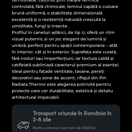
termotratat. Obținut prin tratare termică
controlată, fără chimicale, lemnul capătă o culoare
brună uniformă, o stabilitate dimensională
excelentă și o rezistență naturală crescută la
umiditate, fungi și insecte.
Profilul în caneluri adânci, de tip U, oferă un ritm
vizual puternic și un joc elegant de lumină și
umbră, perfect pentru spații contemporane – atât
în interior, cât și în exterior. Suprafața este curată,
fără noduri sau imperfecțiuni, iar textura caldă și
catifelată subliniază caracterul premium al esenței.
Ideal pentru fațade ventilate, tavane, pereți
decorativi sau zone de accent, riflajul din Pin
Radiata Thermo este alegerea potrivită pentru
proiecte care cer durabilitate, estetică și detaliu
arhitectural impecabil.
Transport oriunde în România în
2-8 zile
Pentru comenzi mai mari de 2000 lei